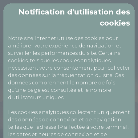
Notification d'utilisation des
cookies
Notre site Internet utilise des cookies pour
améliorer votre expérience de navigation et
LANGUEDOC AUTO
surveiller les performances du site. Certains
CONTROLE
cookies, tels que les cookies analytiques,
nécessitent votre consentement pour collecter
des données sur la fréquentation du site. Ces
200 rue des Genêts,
données comprennent le nombre de fois
qu'une page est consultée et le nombre
34270 SAINT MATHIEU DE
d'utilisateurs uniques.
TREVIERS
Les cookies analytiques collectent uniquement
0467660874
des données de connexion et de navigation,
telles que l'adresse IP affectée à votre terminal,
les dates et heures de connexion et de
Réservation Véhicules Légers